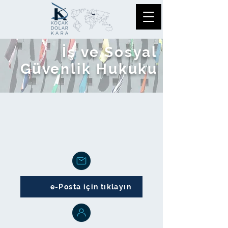
İş ve Sosyal
Güvenlik Hukuku
e-Posta için tıklayın