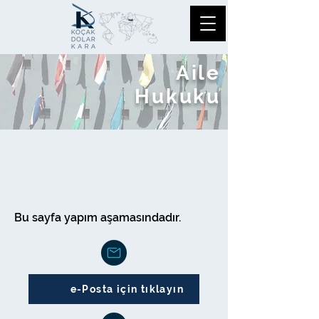
Aile
Hukuku
Bu sayfa yapım aşamasındadır.
e-Posta için tıklayın