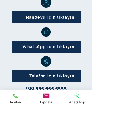
Randevu için tıklayın
WhatsApp için tıklayın
Telefon için tıklayın
+90 555 555 5555
Telefon
E-posta
WhatsApp
Ekibimiz
Kariyer
Çalışma Alanlarımız
Kişisel Verileriniz
Blog